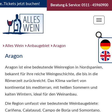
ickets jetzt buchen!
"Das Sommerfest 2026" Vive la Bourgo
Beratung & Service: 0511 - 45960900
Toggle
navigat
Alles Wein
Anbaugebiet
Aragon
Aragon
Aragon ist eine bedeutende Weinregion in Nordspanien,
bekannt für ihre reiche Weingeschichte, die bis in die
Römerzeit zurückreicht. Das Klima variiert von
kontinental bis mediterran, mit heißen Sommern und
kalten Wintern, ideal für den Weinanbau.
Die Region umfasst vier bedeutende Weinbaugebiete:
Cariñena, Calatayud, Campo de Borja und Somontano.