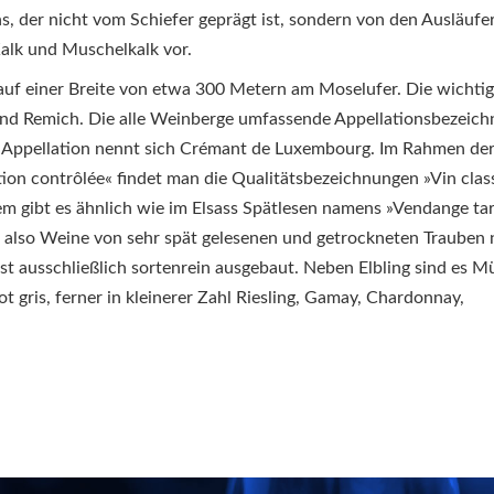
, der nicht vom Schiefer geprägt ist, sondern von den Ausläufe
alk und Muschelkalk vor.
auf einer Breite von etwa 300 Metern am Moselufer. Die wichti
d Remich. Die alle Weinberge umfassende Appellationsbezeic
-Appellation nennt sich Crémant de Luxembourg. Im Rahmen de
ion contrôlée« findet man die Qualitätsbezeichnungen »Vin clas
 gibt es ähnlich wie im Elsass Spätlesen namens »Vendange tar
 also Weine von sehr spät gelesenen und getrockneten Trauben
t ausschließlich sortenrein ausgebaut. Neben Elbling sind es Mü
t gris, ferner in kleinerer Zahl Riesling, Gamay, Chardonnay,