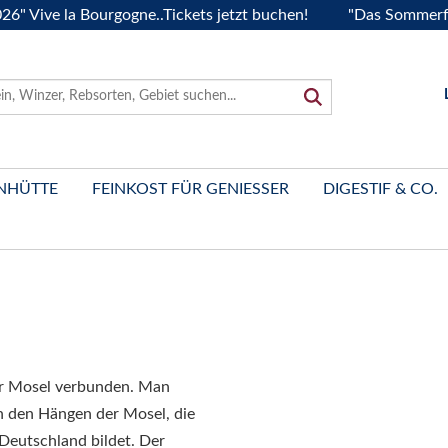
Vive la Bourgogne..Tickets jetzt buchen!
"Das Sommerfest 
NHÜTTE
FEINKOST FÜR GENIESSER
DIGESTIF & CO.
er Mosel verbunden. Man
n den Hängen der Mosel, die
Deutschland bildet. Der