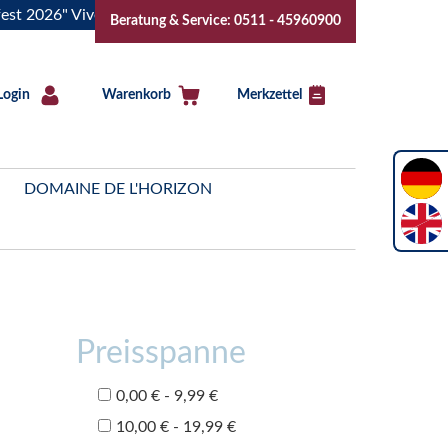
2026" Vive la Bourgogne..Tickets jetzt buchen!
"Das Sommer
Beratung & Service: 0511 - 45960900
Login
Warenkorb
Merkzettel
DOMAINE DE L'HORIZON
Preisspanne
0,00 € - 9,99 €
10,00 € - 19,99 €