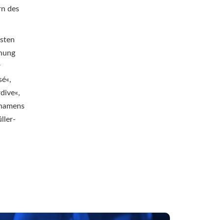
rn des
gsten
hnung
r
sé«,
dive«,
 namens
ller-